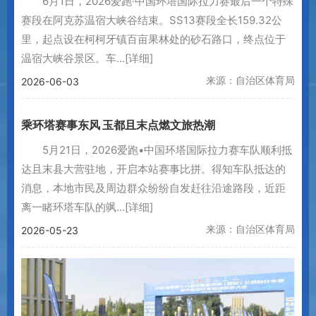
6月1日，2026爱跑·中国环塔国际拉力赛最后一个特殊
赛段在阿克苏温宿大峡谷结束。SS13赛段全长159.32公
里，起点设在柯柯牙镇百亩果林处的砂石路口，终点位于
温宿大峡谷景区。车...
[详细]
来源：自治区体育局
2026-06-03
乘环塔赛事东风 玉都且末点燃文旅热潮
5月21日，2026爱跑•中国环塔国际拉力赛车队顺利抵
达且末县大营驻地，开启本站赛事比拼。得知车队抵达的
消息，本地市民及周边群众纷纷自发赶往沿途路段，近距
离一睹环塔车队的飒...
[详细]
来源：自治区体育局
2026-05-23