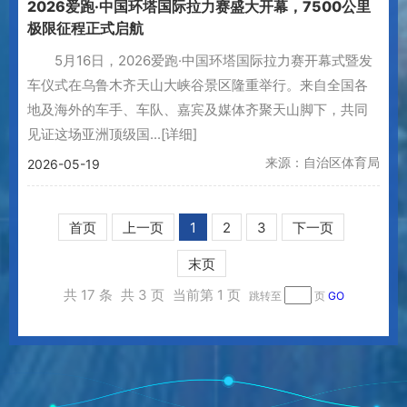
2026爱跑·中国环塔国际拉力赛盛大开幕，7500公里
极限征程正式启航
5月16日，2026爱跑·中国环塔国际拉力赛开幕式暨发
车仪式在乌鲁木齐天山大峡谷景区隆重举行。来自全国各
地及海外的车手、车队、嘉宾及媒体齐聚天山脚下，共同
见证这场亚洲顶级国...
[详细]
来源：自治区体育局
2026-05-19
首页
上一页
1
2
3
下一页
末页
共 17 条
共 3 页
当前第 1 页
跳转至
页
GO