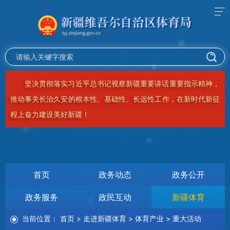
坚决贯彻落实习近平总书记视察新疆重要讲话重要指示精神，
推动事关长治久安的根本性、基础性、长远性工作，在新时代新征
程上奋力建设美好新疆！
首页
政务动态
政务公开
政务服务
政民互动
新疆体育
当前位置：
首页
>
走进新疆体育
>
体育产业
>
重大活动