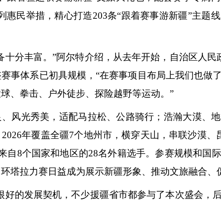
系列惠民举措，精心打造203条“跟着赛事游新疆”主
备十分丰富。”阿尔特介绍，从去年开始，自治区人民
整赛事体系已初具规模，“在赛事项目布局上我们也做
球、拳击、户外徒步、探险越野等运动。”
良、风光秀美，适配马拉松、公路骑行；浩瀚大漠、地
，
2026年覆盖全疆7个地州市，横穿天山，串联沙漠、
括来自8个国家和地区的28名外籍选手。参赛规模和国
。环塔拉力赛日益成为展示新疆形象、推动文旅融合、
是很好的发展契机，不少援疆省市都参与了本次盛会，