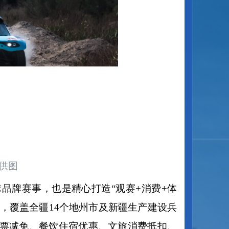
供图
球品牌赛事，也是精心打造“观赛+消费+体
官，覆盖全疆14个地州市及新疆生产建设兵
门票减免、餐饮住宿优惠、文旅消费抵扣、