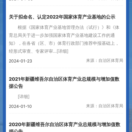
关于拟命名、认定2022年国家体育产业基地的公示
根据《国家体育产业基地管理办法（试行）》和《体
育总局关于进一步加强国家体育产业基地建设工作的通
知》，在各省（区、市）体育行政部门推荐申报基础上，
经形式审查、专家评审...
[详细]
来源：自治区体育局
2024-01-23
2021年新疆维吾尔自治区体育产业总规模与增加值数
据公告
[详细]
来源：自治区体育局
2024-01-10
2020年新疆维吾尔自治区体育产业总规模与增加值数
据公告