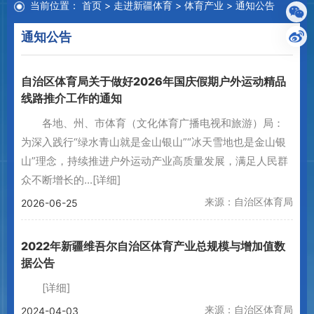
当前位置：
首页
>
走进新疆体育
>
体育产业
>
通知公告
通知公告
自治区体育局关于做好2026年国庆假期户外运动精品
线路推介工作的通知
各地、州、市体育（文化体育广播电视和旅游）局：
为深入践行“绿水青山就是金山银山”“冰天雪地也是金山银
山”理念，持续推进户外运动产业高质量发展，满足人民群
众不断增长的...
[详细]
来源：自治区体育局
2026-06-25
2022年新疆维吾尔自治区体育产业总规模与增加值数
据公告
[详细]
来源：自治区体育局
2024-04-03