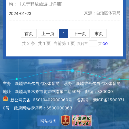
构：《关于释放旅游...
[详细]
来源：自治区体育局
2024-01-23
首页
上一页
1
下一页
末页
共 2 条
共 1 页
当前第 1 页
跳转至
页
GO
主办：新疆维吾尔自治区体育局 承办：新疆维吾尔自治区体育局
地址：新疆乌鲁木齐市北京中路东二巷50号 邮编：830000
新公网安备 65010402000060号
备案号：新ICP备1500071
0号
政府网站标识码：6500000063
网站地图