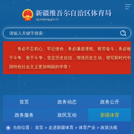
务必不忘初心、牢记使命，务必谦虚谨慎、艰苦奋斗，务必敢
于斗争、善于斗争，坚定历史自信，增强历史主动，谱写新时代中
国特色社会主义更加绚丽的华章！
首页
政务动态
政务公开
政务服务
政民互动
新疆体育
当前位置：
首页
>
走进新疆体育
>
体育产业
>
政策法规