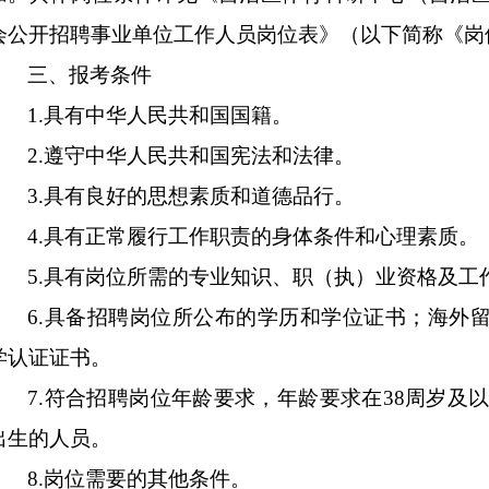
会公开招聘事业单位工作人员岗位表》（以下简称《岗
三、报考
条件
1.
具有中华人民共和国国籍。
2.
遵守中华人民共和国宪法和法律。
3.
具有良好的思想素质和道德品行。
4.
具有正常履行工作职责的身体条件和心理素质。
5.
具有岗位所需的专业知识、职（执）业资格及工
6
.
具备招聘岗位所公布的学历
和
学位
证书
；海外
学认证证书
。
7
.
符合招聘岗位年龄要求，年龄要求在
3
8
周岁及
出生的人员
。
8
.
岗位需要的其他条件。