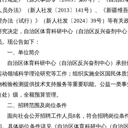
人员办法》（新人社发〔
2013
〕
141
号）
、《新疆维
理办法（试行）》（
新人社发〔
20
24
〕
39
号
）
等有关
研究决定，
自治区
体育科研中心（自治区反兴奋剂中心
员。
现公告如下：
一、
单位简介
自治区体育科研中心（自治区反兴奋剂中心）
承担
运动领域科学理论研究等工作；组织实施全区国民体质
物检验检测提供技术支持服务
等重要职能
。
公益一类事
（处）级，全额预算管理。
二、
招聘范围及岗位条件
面向社会公开招聘工作人员
8
名
，
符合招聘岗位条
加。具体岗位条件详见《
自治区体育科研中心（自治