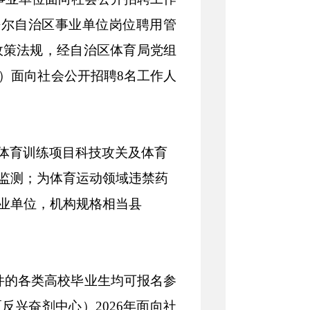
吾尔自治区事业单位岗位聘用管
政策
法规
，经自治区体育局党组
）
面向社会公开招聘
8
名工作人
体育训练项目科技攻关及体育
监测；为体育运动领域违禁药
业单位，机构规格相当县
件的
各类高校毕业生
均可报名参
区反兴奋剂中心）
202
6
年面向社