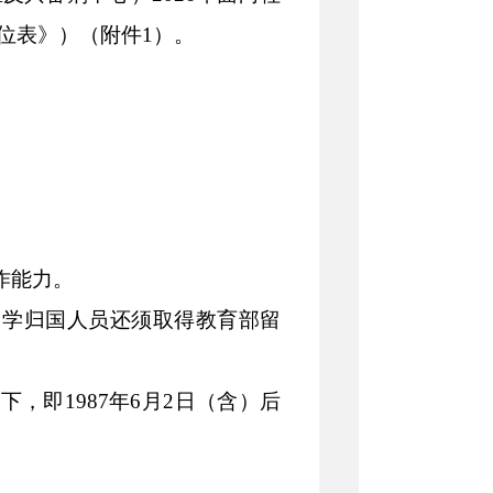
位表》）（附件
1
）。
作能力。
留学归国人员还须取得教育部留
以下，即
19
87
年
6
月
2
日（含）后