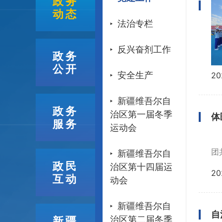
政务
动态
法治专栏
反兴奋剂工作
政务
公开
安全生产
20
新疆维吾尔自
政务
治区第一届冬季
体
服务
运动会
团
新疆维吾尔自
政民
治区第十四届运
20
互动
动会
新疆维吾尔自
自
治区第二届冬季
新疆