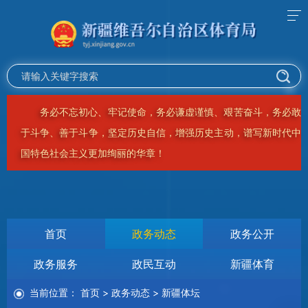
务必不忘初心、牢记使命，务必谦虚谨慎、艰苦奋斗，务必敢
于斗争、善于斗争，坚定历史自信，增强历史主动，谱写新时代中
国特色社会主义更加绚丽的华章！
首页
政务动态
政务公开
政务服务
政民互动
新疆体育
当前位置：
首页
>
政务动态
>
新疆体坛