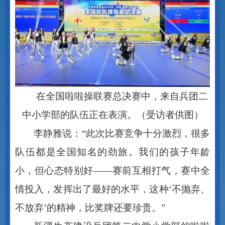
在全国啦啦操联赛总决赛中，来自兵团二
中小学部的队伍正在表演。（受访者供图）
李静雅说：
“此次比赛竞争十分激烈，很多
队伍都是全国知名的劲旅。我们的孩子年龄
小，但心态特别好——赛前互相打气，赛中全
情投入，发挥出了最好的水平，这种‘不抛弃、
不放弃’的精神，比奖牌还要珍贵。”