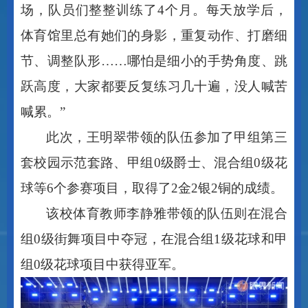
场，队员们整整训练了4个月。每天放学后，
体育馆里总有她们的身影，重复动作、打磨细
节、调整队形……哪怕是细小的手势角度、跳
跃高度，大家都要反复练习几十遍，没人喊苦
喊累。”
此次，王明翠带领的队伍参加了甲组第三
套校园示范套路、甲组
0级爵士、混合组0级花
球等6个参赛项目，取得了2金2银2铜的成绩。
该校体育教师李静雅带领的队伍则在混合
组
0级街舞项目中夺冠，在混合组1级花球和甲
组0级花球项目中获得亚军。