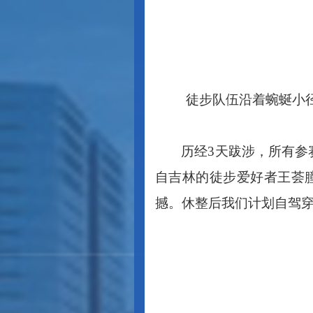
徒步队伍沿着蜿蜒小
历经3天跋涉，所有
自吉林的徒步爱好者王荟
撼。休整后我们计划自驾穿