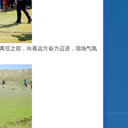
如离弦之箭，向着远方奋力迈进，现场气氛