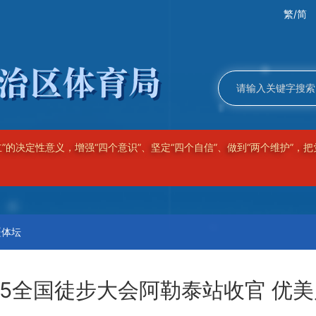
繁/简
完整准确贯彻新时代党的治疆方略，牢牢扭住社会稳定和长治久安总目标
良好的美好新疆！
疆体坛
25全国徒步大会阿勒泰站收官 优