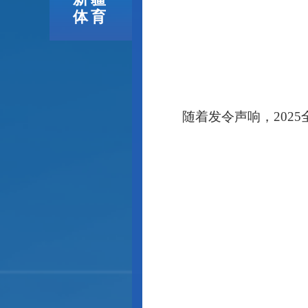
体育
随着发令声响，
20