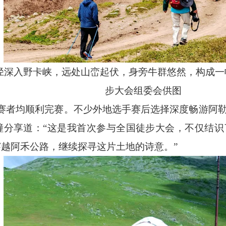
径深入野卡峡，远处山峦起伏，身旁牛群悠然，构成一
步大会组委会供图
参赛者均顺利完赛。不少外地选手赛后选择深度畅游阿
朣分享道：“这是我首次参与全国徒步大会，不仅结识
越阿禾公路，继续探寻这片土地的诗意。”