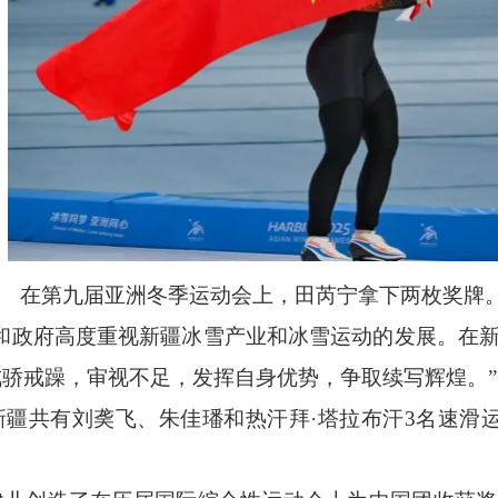
在第九届亚洲冬季运动会上，田芮宁拿下两枚奖牌
委和政府高度重视新疆冰雪产业和冰雪运动的发展。在
骄戒躁，审视不足，发挥自身优势，争取续写辉煌。
新疆共有刘䶮飞、朱佳璠和热汗拜
·塔拉布汗3名速滑