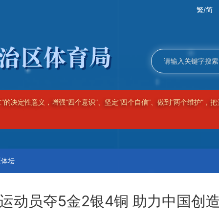
繁/简
完整准确贯彻新时代党的治疆方略，牢牢扭住社会稳定和长治久安总目标
良好的美好新疆！
疆体坛
运动员夺5金2银4铜 助力中国创