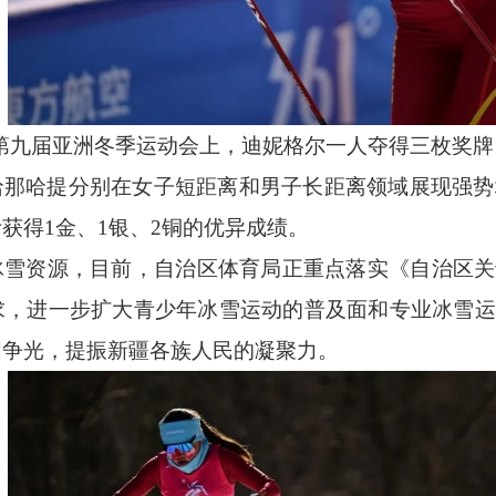
第九届亚洲冬季运动会上，迪妮格尔一人夺得三枚奖牌
哈那哈提分别在女子短距离和男子长距离领域展现强势
获得1金、1银、2铜的优异成绩。
冰雪资源，目前，自治区体育局正重点落实《自治区关
求，进一步扩大青少年冰雪运动的普及面和专业冰雪运
国争光，提振新疆各族人民的凝聚力。