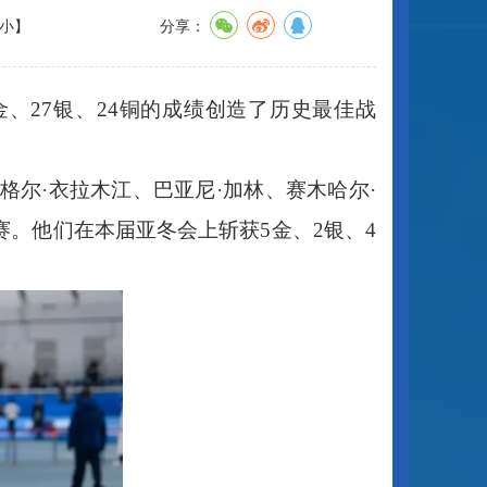
小
】
分享：
金、27银、24铜的成绩创造了历史最佳战
格尔
·衣拉木江、巴亚尼·加林、赛木哈尔·
。他们在本届亚冬会上斩获5金、2银、4