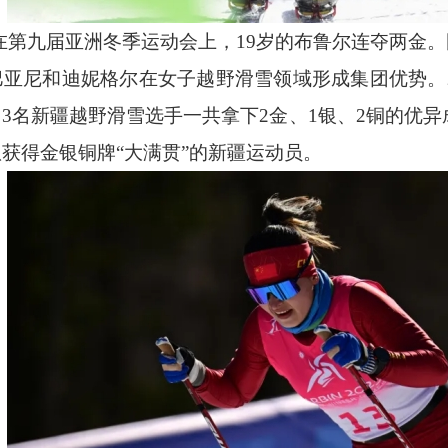
在第九届亚洲冬季运动会上，
19岁的布鲁尔连夺两金
巴亚尼和迪妮格尔在女子越野滑雪领域形成集团优势。
3名新疆越野滑雪选手一共拿下2金、1银、2铜的优异
获得金银铜牌“大满贯”的新疆运动员。