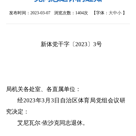
发布时间：2023-03-07 浏览次数：
1404次
【字体：
大
中
小
】
新体党
干
字〔
202
3
〕
3
号
局机关各处室、各直属单位：
经
202
3
年
3
月
3
日自治区体育局党组会议研
究决定：
艾尼瓦尔
·依沙克同志
退休。