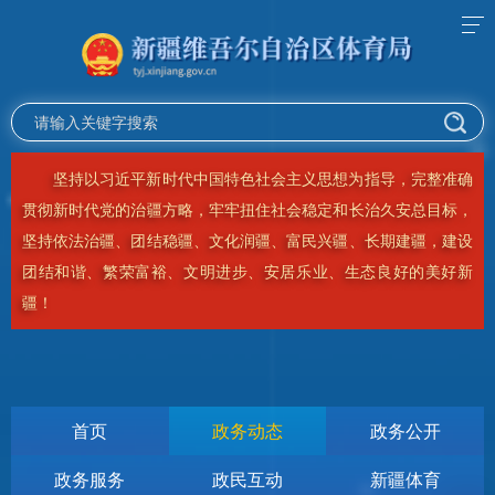
坚持以习近平新时代中国特色社会主义思想为指导，完整准确
贯彻新时代党的治疆方略，牢牢扭住社会稳定和长治久安总目标，
坚持依法治疆、团结稳疆、文化润疆、富民兴疆、长期建疆，建设
团结和谐、繁荣富裕、文明进步、安居乐业、生态良好的美好新
疆！
首页
政务动态
政务公开
政务服务
政民互动
新疆体育