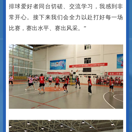
排球爱好者同台切磋、交流学习，我感到非
常开心。接下来我们会全力以赴打好每一场
比赛，赛出水平、赛出风采。”