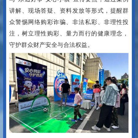
与“乐透好事 安心小镇”宣传要点，通过案例
讲解、现场答疑、资料发放等形式，提醒群
众警惕网络购彩诈骗、非法私彩、非理性投
注，树立理性购彩、量力而行的健康理念，
守护群众财产安全与合法权益。