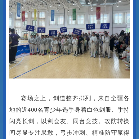
赛场之上，剑道整齐排列，来自全疆各
地的近
400名青少年选手身着白色剑服、手持
闪亮长剑，以剑会友、同台竞技。攻防转换