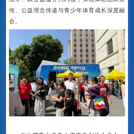
纽带、以公益服务为内核，实现体彩品牌宣
传、公益理念传递与青少年体育成长深度融
合。