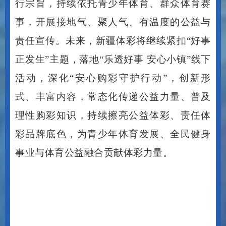
行宗旨，持续依托青少年体育、群众体育赛
事，开展接地气、聚人气、有温度的公益与
责任宣传。未来，新疆体彩将继续紧扣“好事
正发生”主题，落地“乐透好事 安心小镇”线下
活动，深化“安心购彩守护行动”，创新形
式、丰富内容，常态化传递公益力量、普及
理性购彩知识，持续擦亮公益体彩、责任体
彩品牌底色，为青少年体育发展、全民健身
事业与体育公益融合贡献体彩力量。