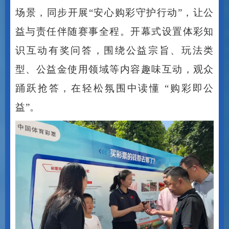
生”主题，落地“乐透好事 安心小镇”线下互动
场景，同步开展“安心购彩守护行动”，让公
益与责任伴随赛事全程。开幕式设置体彩知
识互动有奖问答，围绕公益宗旨、玩法类
型、公益金使用领域等内容趣味互动，观众
踊跃抢答，在轻松氛围中读懂 “购彩即公
益”。