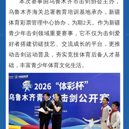
本次赛事由乌鲁木齐市击剑协会主办，
乌鲁木齐海关总署教育培训基地承办，新疆
体育彩票管理中心协办，为期
2天。作为新疆
青少年击剑领域重要赛事，它不仅为击剑爱
好者搭建切磋技艺、交流成长的平台，更推
动击剑运动普及，夯实竞技体育后备人才基
础，丰富青少年体育文化生活。