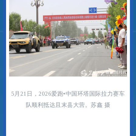
5月21日，2026爱跑•中国环塔国际拉力赛车
队顺利抵达且末县大营。苏鑫 摄