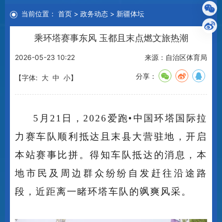
当前位置：
首页
>
政务动态
>
新疆体坛
乘环塔赛事东风 玉都且末点燃文旅热潮
2026-05-23 10:22
来源：自治区体育局
分享：
【字体:
大
中
小
】
5月21日，2026爱跑•中国环塔国际拉
力赛车队顺利抵达且末县大营驻地，开启
本站赛事比拼。得知车队抵达的消息，本
地市民及周边群众纷纷自发赶往沿途路
段，近距离一睹环塔车队的飒爽风采。