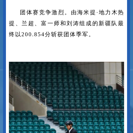
团体赛竞争激烈。由海米提
·
地力木热
提、兰超、富一师和刘涛组成的新疆队最
终以
200.854
分斩获团体季军。