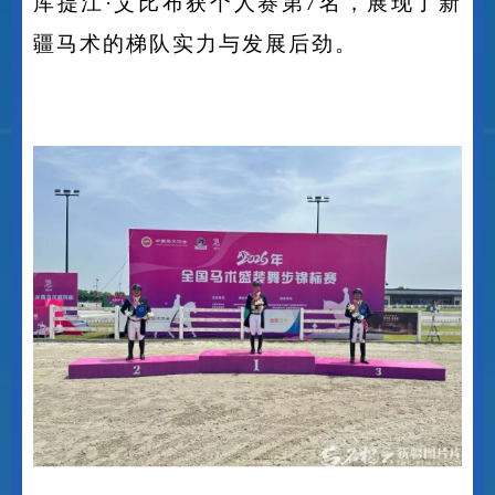
库提江
·
艾比布获个人赛第
7
名，展现了新
疆马术的梯队实力与发展后劲。