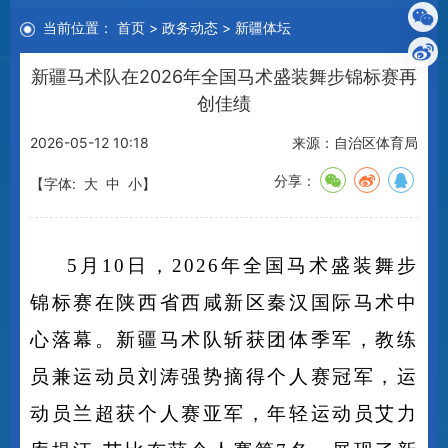
当前位置：
首页
>
政务动态
>
新疆体坛
新疆马术队在2026年全国马术盛装舞步锦标赛再
创佳绩
2026-05-12 10:18
来源：自治区体育局
分享：
【字体:
大
中
小
】
5
月
10
日，
2026
年全国马术盛装舞步
锦标赛在陕西省西咸新区秦汉国际马术中
心落幕。新疆马术队斩获团体季军，教练
员兼运动员刘涛强势摘得个人赛冠军，运
动员兰超获个人赛亚军，年轻运动员艾力