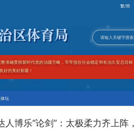
繁/简
精神，推动事关长治久安的根本性、基础性、长远性工作，在新时代新征
疆体坛
达人博乐“论剑”：太极柔力齐上阵