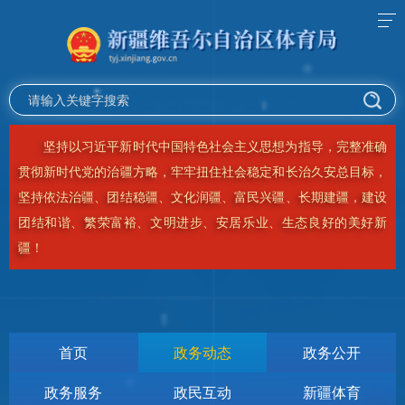
坚决贯彻落实习近平总书记视察新疆重要讲话重要指示精神，
推动事关长治久安的根本性、基础性、长远性工作，在新时代新征
程上奋力建设美好新疆！
首页
政务动态
政务公开
政务服务
政民互动
新疆体育
当前位置：
首页
>
政务动态
>
新疆体坛