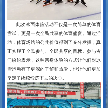
此次冰面体验活动不仅是一次简单的体育
尝试，更是一次全民共享的体育盛宴。通过活
动，体育场馆的公共价值得到了充分发挥，真
正实现了全民参与、全民共享的目标。参与者
们纷纷表示，这种亲身体验的方式让他们对冰
雪运动有了更深的了解和热爱，也让他们更加
坚定了继续锻炼下去的决心。