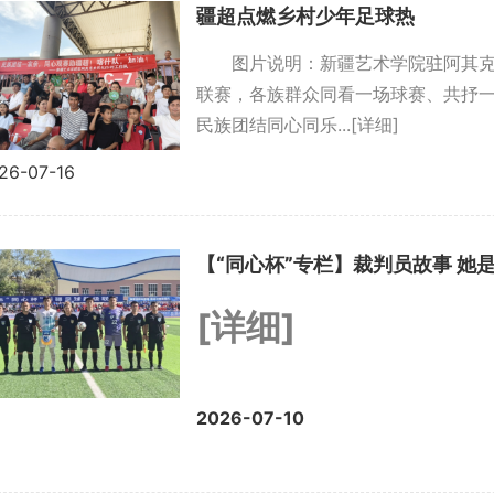
疆超点燃乡村少年足球热
图片说明：新疆艺术学院驻阿其克
联赛，各族群众同看一场球赛、共抒
民族团结同心同乐...
[详细]
26-07-16
【“同心杯”专栏】裁判员故事 她
[详细]
2026-07-10