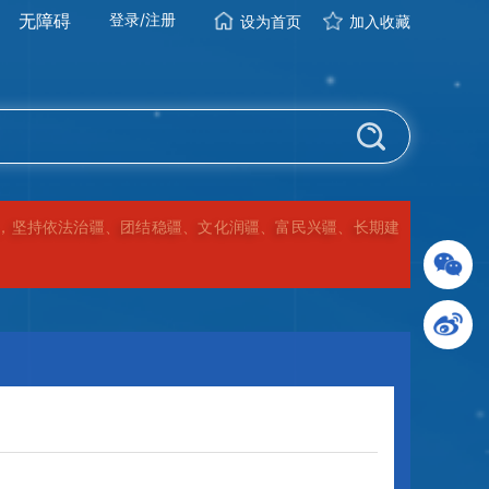
无障碍
登录
/
注册
设为首页
加入收藏
，坚持依法治疆、团结稳疆、文化润疆、富民兴疆、长期建