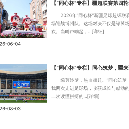
【“同心杯”专栏】疆超联赛第四
2026年“同心杯”新疆足球超级
场迎战博州队。这场对决不仅是绿茵
欢。当哨声响起，...
[详细]
26-06-04
【“同心杯”专栏】同心筑梦，疆
绿茵逐梦，热血疆超。“同心筑梦
我两次走进足球场，收获成长与感动
二次读懂拼搏的...
[详细]
26-08-03