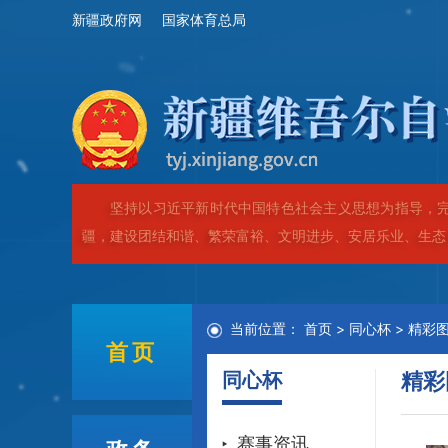
新疆政府网
国家体育总局
坚持以习近平新时代中国特色社会主义思想为指导，
疆，建设团结和谐、繁荣富裕、文明进步、安居乐业、生态
当前位置：
首页
>
同心杯
>
精彩
首页
同心杯
精彩
赛事资讯