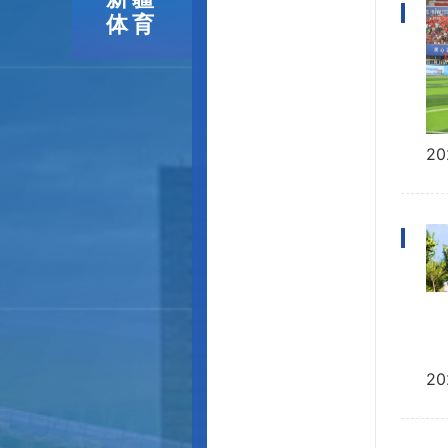
体育
20
20