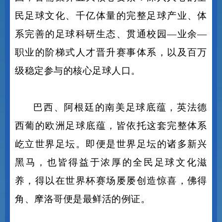
纵观全球足球发展规律，真正的足球强
国，皆需集齐五大核心要素：深入人心的全
民足球文化、千亿体量的完整足球产业、体
系完善的足球科研生态、贯通校园
—业余—
职业的阶梯式人才晋升赛事体系，以及百万
级稳定参与的核心足球人口。
巴西、阿根廷的南美足球底蕴，英法德
西葡的欧洲足球底蕴，皆依托这套完整体系
屹立世界足坛。即便是世界足坛的诸多新兴
黑马，也皆得益于浓厚的全民足球文化滋
养，得以在世界杯赛场屡屡创造惊喜，佛得