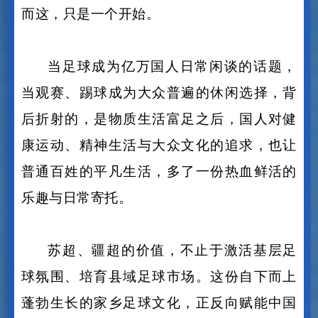
已然形成数十亿规模的基层足球产业增量。
而这，只是一个开始。
当足球成为亿万国人日常闲谈的话题，
当观赛、踢球成为大众普遍的休闲选择，背
后折射的，是物质生活富足之后，国人对健
康运动、精神生活与大众文化的追求，也让
普通百姓的平凡生活，多了一份热血鲜活的
乐趣与日常寄托。
苏超、疆超的价值，不止于激活基层足
球氛围、培育县域足球市场。这份自下而上