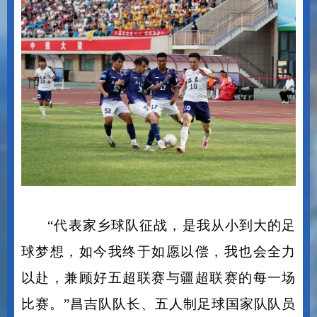
全民乐在其中的足球文化。
“代表家乡球队征战，是我从小到大的足
球梦想，如今我终于如愿以偿，我也会全力
以赴，兼顾好五超联赛与疆超联赛的每一场