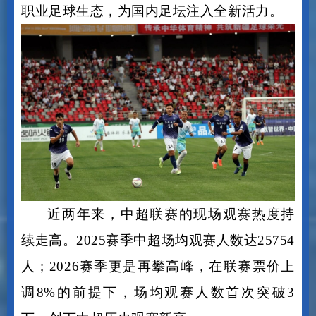
蓬勃生长的家乡足球文化，正反向赋能中国
职业足球生态，为国内足坛注入全新活力。
近两年来，中超联赛的现场观赛热度持
续走高。
2025赛季中超场均观赛人数达25754
人；2026赛季更是再攀高峰，在联赛票价上