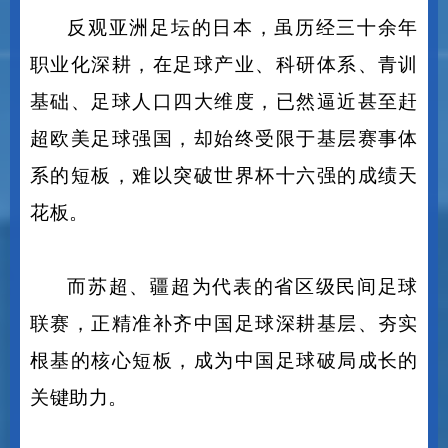
角、摩洛哥便是最鲜活的例证。
反观亚洲足坛的日本，虽历经三十余年
职业化深耕，在足球产业、科研体系、青训
基础、足球人口四大维度，已然逼近甚至赶
超欧美足球强国，却始终受限于基层赛事体
系的短板，难以突破世界杯十六强的成绩天
花板。
而苏超、疆超为代表的省区级民间足球
联赛，正精准补齐中国足球深耕基层、夯实
根基的核心短板，成为中国足球破局成长的
关键助力。