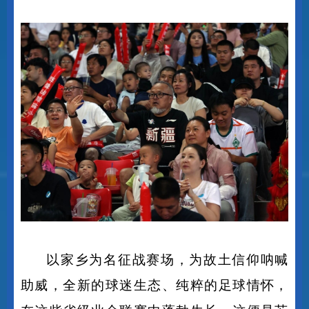
以家乡为名征战赛场，为故土信仰呐喊