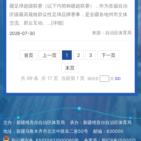
疆足球超级联赛（以下均简称疆超联赛），作为首届自治
区级最高规格群众性足球品牌赛事，是全疆各地州市文体
交流、群众互动、...
[详细]
来源：自治区体育局
2026-07-30
首页
上一页
1
2
3
下一页
末页
共 99 条
共 17 页
当前第 1 页
跳转至
页
GO
主办：新疆维吾尔自治区体育局 承办：新疆维吾尔自治区体育局
地址：新疆乌鲁木齐市北京中路东二巷50号 邮编：830000
新公网安备 65010402000060号
备案号：新ICP备1500071