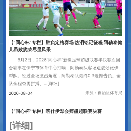
【“同心杯”专栏】胜负定格赛场 热泪铭记征程 阿勒泰健
儿虽败犹荣尽显风采
8月2日，2026“同心杯”新疆足球超级联赛半决赛次回
合赛事在伊宁市体育中心打响，阿勒泰队客场迎战劲旅伊
犁队。经过全场激烈角逐，阿勒泰队最终0:3遗憾告负。全
队全程奋勇拼搏、...
[详细]
来源：自治区体育局
2026-08-04
【“同心杯”专栏】喀什伊犁会师疆超联赛决赛
[详细]