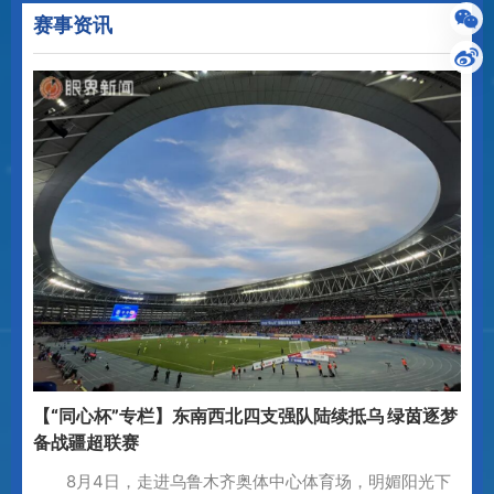
赛事资讯
【“同心杯”专栏】东南西北四支强队陆续抵乌 绿茵逐梦
备战疆超联赛
8月4日，走进乌鲁木齐奥体中心体育场，明媚阳光下