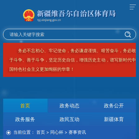
务必不忘初心、牢记使命，务必谦虚谨慎、艰苦奋斗，务必敢
于斗争、善于斗争，坚定历史自信，增强历史主动，谱写新时代中
国特色社会主义更加绚丽的华章！
首页
政务动态
政务公开
政务服务
政民互动
新疆体育
当前位置：
首页
>
同心杯
>
赛事资讯