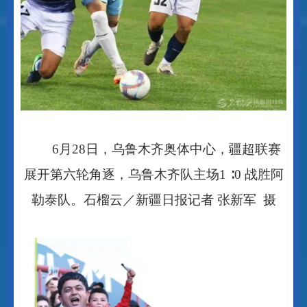
6
月
28
日，乌鲁木齐奥体中心，疆超联赛
展开第六轮角逐，乌鲁木齐队主场
1 ∶0
战胜阿
勒泰队。石榴云／新疆日报记者 张新军 摄