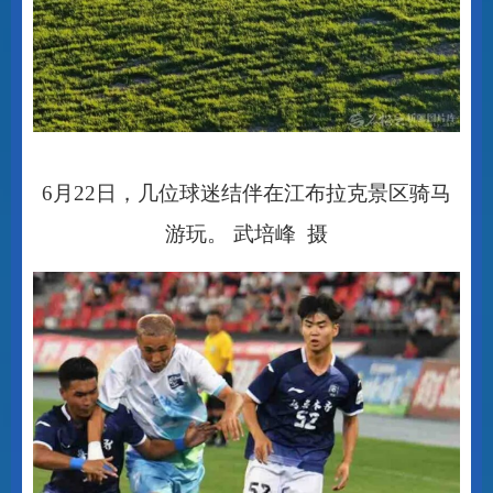
6
月
22
日，几位球迷结伴在江布拉克景区骑马
游玩。 武培峰 摄