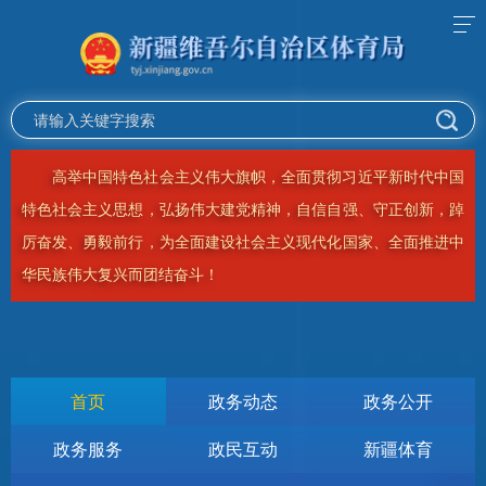
务必不忘初心、牢记使命，务必谦虚谨慎、艰苦奋斗，务必敢
于斗争、善于斗争，坚定历史自信，增强历史主动，谱写新时代中
国特色社会主义更加绚丽的华章！
首页
政务动态
政务公开
政务服务
政民互动
新疆体育
当前位置：
首页
>
同心杯
>
赛事资讯