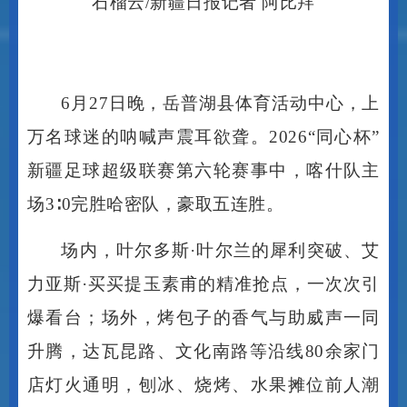
6月27日晚，岳普湖县体育活动中心，上
万名球迷的呐喊声震耳欲聋。2026“同心杯”
新疆足球超级联赛第六轮赛事中，喀什队主
场3∶0完胜哈密队，豪取五连胜。
场内，叶尔多斯
·叶尔兰的犀利突破、艾
力亚斯·买买提玉素甫的精准抢点，一次次引
爆看台；场外，烤包子的香气与助威声一同
升腾，达瓦昆路、文化南路等沿线80余家门
店灯火通明，刨冰、烧烤、水果摊位前人潮
涌动。