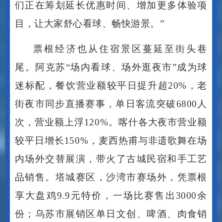
目，让大家舒心看球、畅快游景。”
票根经济也从住宿景区蔓延至街头巷
尾。阿克苏
“场内看球、场外逛夜市”成为球
迷标配，餐饮营业额较平日提升超20%，老
街夜市同步直播赛事，单日客流突破6800人
次，营业额上浮120%。喀什各大夜市营业额
较平日增长150%，麦西热甫与非遗歌舞在场
内场外交替展演，带火了古城民宿和手工艺
品销售。塔城赛区，沙湾市赛场外，凭票根
享大盘鸡9.9元特价，一场比赛售出3000余
份；乌苏市展销区单日文创、啤酒、肉食销
售额突破12万元；博乐市水街夜市凭票根打