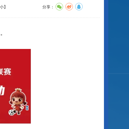
小
】
分享：
动。