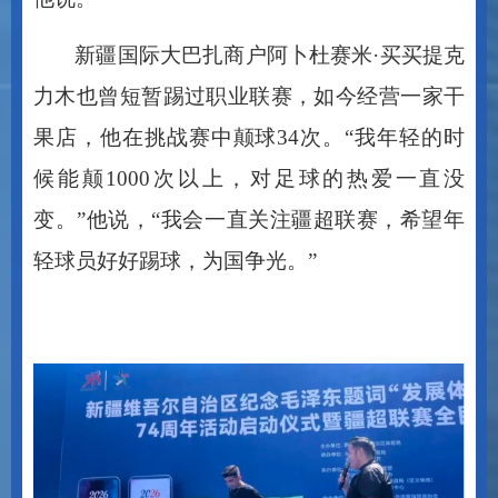
新疆国际大巴扎商户阿卜杜赛米
·
买买提克
力木也曾短暂踢过职业联赛，如今经营一家干
果店，他在挑战赛中颠球
34
次。
“
我年轻的时
候能颠
1000
次以上，对足球的热爱一直没
变。
”
他说，
“
我会一直关注疆超联赛，希望年
轻球员好好踢球，为国争光。
”