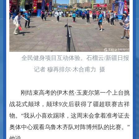
全民健身项目互动体验。石榴云
/
新疆日报
记者 穆再排尔
·
木合甫力 摄
刚结束高考的伊木然
·
玉麦尔第一个上台挑
战花式颠球，颠球
9
次后获得了疆超联赛吉祥
物。
“
我从小喜欢踢球，这周末会拿着准考证去
奥体中心观看乌鲁木齐队对阵博州队的比赛。
”
他说。