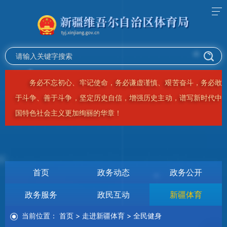
务必不忘初心、牢记使命，务必谦虚谨慎、艰苦奋斗，务必敢
于斗争、善于斗争，坚定历史自信，增强历史主动，谱写新时代中
国特色社会主义更加绚丽的华章！
首页
政务动态
政务公开
政务服务
政民互动
新疆体育
当前位置：
首页
>
走进新疆体育
>
全民健身