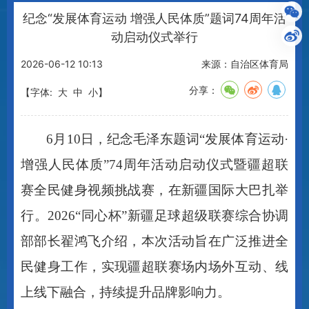
纪念“发展体育运动 增强人民体质”题词74周年活
动启动仪式举行
2026-06-12 10:13
来源：自治区体育局
分享：
【字体:
大
中
小
】
6
月
10
日，纪念毛泽东题词
“
发展体育运动
·
增强人民体质
”74
周年活动启动仪式暨疆超联
赛全民健身视频挑战赛，在新疆国际大巴扎举
行。
2026“
同心杯
”
新疆足球超级联赛综合协调
部部长翟鸿飞介绍，本次活动旨在广泛推进全
民健身工作，实现疆超联赛场内场外互动、线
上线下融合，持续提升品牌影响力。