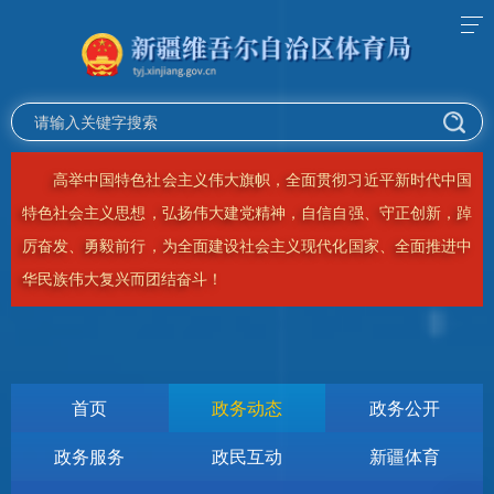
务必不忘初心、牢记使命，务必谦虚谨慎、艰苦奋斗，务必敢
于斗争、善于斗争，坚定历史自信，增强历史主动，谱写新时代中
国特色社会主义更加绚丽的华章！
首页
政务动态
政务公开
政务服务
政民互动
新疆体育
当前位置：
首页
>
政务动态
>
公示公告