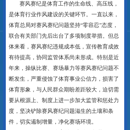
赛风赛纪是体育工作的生命线、高压线，
是体育行业作风建设的关键环节。一直以来，
体育总局对赛风赛纪问题坚持“零容忍”态度，
联合有关部门先后出台了多项制度举措。但总
体来看，赛风赛纪违规成本低，宣传教育成效
有待提高，协同监管体系尚未形成。特别是近
年来，操纵比赛、赛场暴力等赛风赛纪问题不
断发生，严重侵蚀了体育事业公信力，损害了
体育形象，与人民群众期盼差距较大，迫切需
要从根源上、制度上进一步加大监管和惩处力
度，坚决铲除赛风赛纪问题滋生的土壤和条
件，切实遏制增量，净化赛场环境。