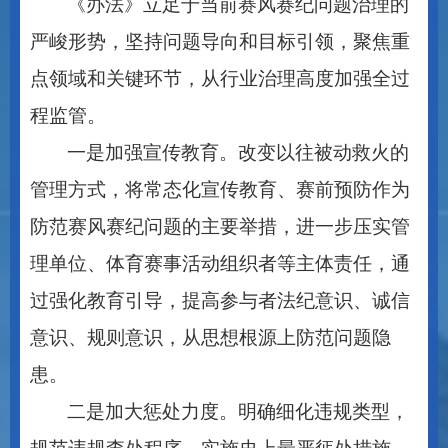
《办法》立足于当前赛风赛纪问题治理的
严峻形势，坚持问题导向和目标引领，聚焦重
点领域和关键环节，从行业治理高度加强全过
程监管。
一是加强宣传教育。改变以往被动救火的
管理方式，将常态化宣传教育、赛前预防作为
防范赛风赛纪问题的主要举措，进一步压实管
理单位、体育赛事活动组织者等主体责任，通
过强化教育引导，提高参与者法纪意识、诚信
意识、规则意识，从思想根源上防范问题隐
患。
二是加大惩处力度。明确细化违规类型，