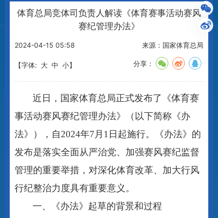
体育总局竞体司负责人解读《体育赛事活动赛风
赛纪管理办法》
2024-04-15 05:58
来源：国家体育总局
分享：
【字体:
大
中
小
】
近日，国家体育总局正式发布了《体育赛
事活动赛风赛纪管理办法》（以下简称《办
法》），自2024年7月1日起施行。《办法》的
发布是落实全面从严治党、加强赛风赛纪监督
管理的重要举措，对深化体育改革、加大行风
行纪整治力度具有重要意义。
一、《办法》起草的背景和过程