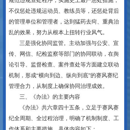
规范违规查处程序，实施史上最严惩处措施，
不仅惩处违规运动员、教练员等，还惩处背后
的管理单位和管理者，达到猛药去疴、重典治
乱的效果，努力从根本上扭转行业风气。
三是强化协同监管。主动加强与公安、宣
传、网信、纪检监察等部门的协同联动，在舆
论引导、监督检查、案件查处等方面建立联动
机制，形成“横向到边、纵向到底”的赛风赛纪
管理合力，从制度上确保协同治理成效。
三、《办法》的主要内容
《办法》共六章四十五条，立足于赛风赛
纪全周期、全过程治理，明确了机制制度、工
作体系和主要措施，具体内容如下：